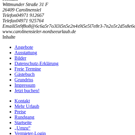
Wittmunder Straße 31 F
26409 Carolinensiel
Telefon
04971 912667
Telefax
04971 925764
Email
i
5
n
9
f
8
o
8
@
6
c
6
a
5
r
7
o
3
l
3
i
5
n
5
e
2
n
4
s
9
i
5
e
5
l
7
e
8
r
3
-
7
n
2
o
5
r
2
d
5
s
8
e
6
www.carolinensieler-nordseeurlaub.de
Inhalte
Angebote
Ausstattung
Bilder
Datenschutz-Erklärung
Freie Termine
Gästebuch
Grundriss
Impressum
Jetzt buchen!
Kontakt
Mehr Urlaub
Preise
Rundgang
Startseite
„Umzu“
Vermieter-Login