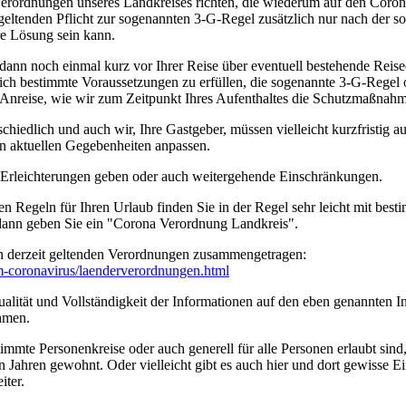
erordnungen unseres Landkreises richten, die wiederum auf den Coro
geltenden Pflicht zur sogenannten 3-G-Regel zusätzlich nur nach der s
ere Lösung sein kann.
 dann noch einmal kurz vor Ihrer Reise über eventuell bestehende Rei
tzlich bestimmte Voraussetzungen zu erfüllen, die sogenannte 3-G-Rege
rer Anreise, wie wir zum Zeitpunkt Ihres Aufenthaltes die Schutzmaßn
edlich und auch wir, Ihre Gastgeber, müssen vielleicht kurzfristig a
n aktuellen Gegebenheiten anpassen.
n Erleichterungen geben oder auch weitergehende Einschränkungen.
en Regeln für Ihren Urlaub finden Sie in der Regel sehr leicht mit b
 dann geben Sie ein "Corona Verordnung Landkreis".
n derzeit geltenden Verordnungen zusammengetragen:
um-coronavirus/­laenderverordnungen.html
ität und Vollständigkeit der Informationen auf den eben genannten Int
hmen.
timmte Personenkreise oder auch generell für alle Personen erlaubt sin
n Jahren gewohnt. Oder vielleicht gibt es auch hier und dort gewisse E
iter.