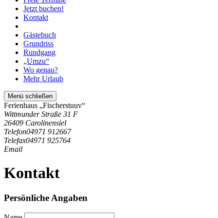
Jetzt buchen!
Kontakt
Gästebuch
Grundriss
Rundgang
„Umzu“
Wo genau?
Mehr Urlaub
Menü schließen
Ferienhaus „Fischerstuuv“
Wittmunder Straße 31 F
26409 Carolinensiel
Telefon
04971 912667
Telefax
04971 925764
Email
Kontakt
Persönliche Angaben
Name