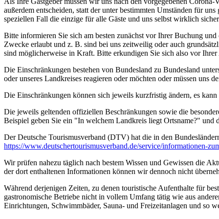
Als Ihre Gastgeber müssen wir uns nach den vorgegebenen Corona-V
außerdem entscheiden, statt der unter bestimmten Umständen für uns 
speziellen Fall die einzige für alle Gäste und uns selbst wirklich sich
Bitte informieren Sie sich am besten zunächst vor Ihrer Buchung und
Zwecke erlaubt und z. B. sind bei uns zeitweilig oder auch grundsä
sind möglicherweise in Kraft. Bitte erkundigen Sie sich also vor Ih
Die Einschränkungen bestehen von Bundesland zu Bundesland unterschi
oder unseres Landkreises reagieren oder möchten oder müssen uns de
Die Einschränkungen können sich jeweils kurzfristig ändern, es kan
Die jeweils geltenden offiziellen Beschränkungen sowie die besonder
Beispiel geben Sie ein "In welchem Landkreis liegt Ortsname?" und
Der Deutsche Tourismusverband (DTV) hat die in den Bundesländer
https://www.deutscher­tourismusverband.de/­service/­informationen-z
Wir prüfen nahezu täglich nach bestem Wissen und Gewissen die Aktual
der dort enthaltenen Informationen können wir dennoch nicht überne
Während derjenigen Zeiten, zu denen touristische Aufenthalte für bes
gastronomische Betriebe nicht in vollem Umfang tätig wie aus andere
Einrichtungen, Schwimmbäder, Sauna- und Freizeitanlagen und so we