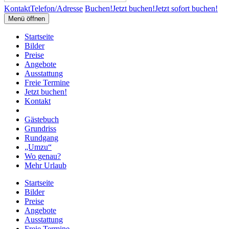
Kontakt
Telefon/Adresse
Buchen!
Jetzt buchen!
Jetzt sofort buchen!
Menü öffnen
Startseite
Bilder
Preise
Angebote
Ausstattung
Freie Termine
Jetzt buchen!
Kontakt
Gästebuch
Grundriss
Rundgang
„Umzu“
Wo genau?
Mehr Urlaub
Startseite
Bilder
Preise
Angebote
Ausstattung
Freie Termine