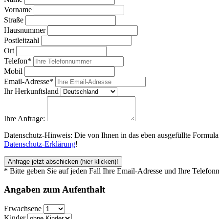
Vorname
Straße
Hausnummer
Postleitzahl
Ort
Telefon*
Mobil
Email-Adresse*
Ihr Herkunftsland
Ihre Anfrage:
Datenschutz-Hinweis: Die von Ihnen in das eben ausgefüllte Formular
Datenschutz-Erklärung
!
Anfrage jetzt abschicken
(hier klicken)!
* Bitte geben Sie auf jeden Fall Ihre Email-Adresse und Ihre Telefo
Angaben zum
Aufenthalt
Erwachsene
Kinder