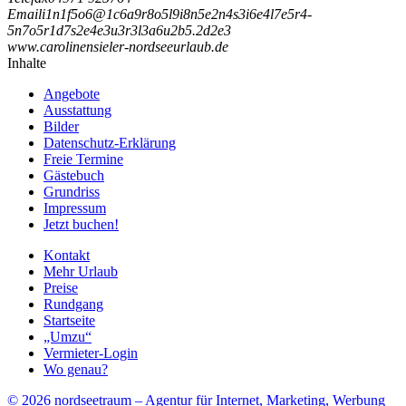
Email
i
1
n
1
f
5
o
6
@
1
c
6
a
9
r
8
o
5
l
9
i
8
n
5
e
2
n
4
s
3
i
6
e
4
l
7
e
5
r
4
-
5
n
7
o
5
r
1
d
7
s
2
e
4
e
3
u
3
r
3
l
3
a
6
u
2
b
5
.
2
d
2
e
3
www.carolinensieler-nordseeurlaub.de
Inhalte
Angebote
Ausstattung
Bilder
Datenschutz-Erklärung
Freie Termine
Gästebuch
Grundriss
Impressum
Jetzt buchen!
Kontakt
Mehr Urlaub
Preise
Rundgang
Startseite
„Umzu“
Vermieter-Login
Wo genau?
© 2026 nordseetraum – Agentur für Internet, Marketing, Werbung