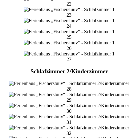
22
23
24
25
26
27
Schlafzimmer 2/Kinderzimmer
28
29
30
31
32