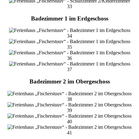
33
Badezimmer 1 im Erdgeschoss
34
35
36
37
Badezimmer 2 im Obergeschoss
38
39
40
41