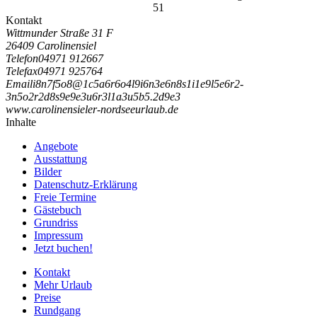
51
Kontakt
Wittmunder Straße 31 F
26409 Carolinensiel
Telefon
04971 912667
Telefax
04971 925764
Email
i
8
n
7
f
5
o
8
@
1
c
5
a
6
r
6
o
4
l
9
i
6
n
3
e
6
n
8
s
1
i
1
e
9
l
5
e
6
r
2
-
3
n
5
o
2
r
2
d
8
s
9
e
9
e
3
u
6
r
3
l
1
a
3
u
5
b
5
.
2
d
9
e
3
www.carolinensieler-nordseeurlaub.de
Inhalte
Angebote
Ausstattung
Bilder
Datenschutz-Erklärung
Freie Termine
Gästebuch
Grundriss
Impressum
Jetzt buchen!
Kontakt
Mehr Urlaub
Preise
Rundgang