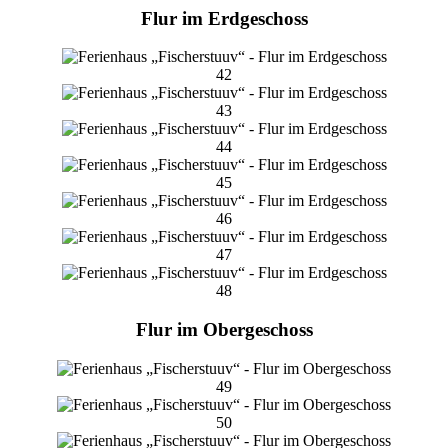
Flur im Erdgeschoss
42
43
44
45
46
47
48
Flur im Obergeschoss
49
50