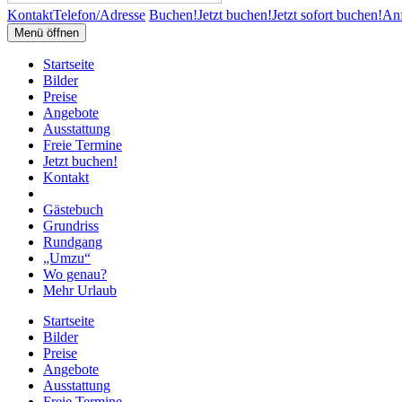
Kontakt
Telefon/Adresse
Buchen!
Jetzt buchen!
Jetzt sofort buchen!
Anf
Menü öffnen
Startseite
Bilder
Preise
Angebote
Ausstattung
Freie Termine
Jetzt buchen!
Kontakt
Gästebuch
Grundriss
Rundgang
„Umzu“
Wo genau?
Mehr Urlaub
Startseite
Bilder
Preise
Angebote
Ausstattung
Freie Termine