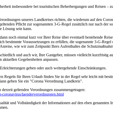
cherheit insbesondere bei touristischen Beherbergungen und Reisen – 
erordnungen unseres Landkreises richten, die wiederum auf den Coro
geltenden Pflicht zur sogenannten 3-G-Regel zusätzlich nur nach der s
ere Lösung sein kann.
 dann noch einmal kurz vor Ihrer Reise über eventuell bestehende Rei
tzlich bestimmte Voraussetzungen zu erfüllen, die sogenannte 3-G-Rege
rer Anreise, wie wir zum Zeitpunkt Ihres Aufenthaltes die Schutzmaßn
edlich und auch wir, Ihre Gastgeber, müssen vielleicht kurzfristig a
n aktuellen Gegebenheiten anpassen.
n Erleichterungen geben oder auch weitergehende Einschränkungen.
en Regeln für Ihren Urlaub finden Sie in der Regel sehr leicht mit b
 dann geben Sie ein "Corona Verordnung Landkreis".
n derzeit geltenden Verordnungen zusammengetragen:
um-coronavirus/­laenderverordnungen.html
ität und Vollständigkeit der Informationen auf den eben genannten Int
hmen.