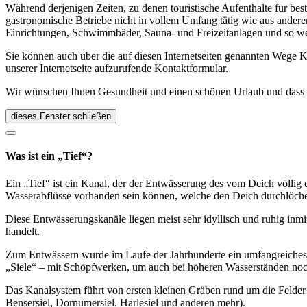
Während derjenigen Zeiten, zu denen touristische Aufenthalte für bes
gastronomische Betriebe nicht in vollem Umfang tätig wie aus andere
Einrichtungen, Schwimmbäder, Sauna- und Freizeitanlagen und so we
Sie können auch über die auf diesen Internetseiten genannten Wege K
unserer Internetseite aufzurufende Kontaktformular.
Wir wünschen Ihnen Gesundheit und einen schönen Urlaub und dass Si
dieses Fenster schließen
Was ist ein „Tief“?
Ein „Tief“ ist ein Kanal, der der Entwässerung des vom Deich völlig 
Wasserabflüsse vorhanden sein können, welche den Deich durchlöch
Diese Entwässerungskanäle liegen meist sehr idyllisch und ruhig inmit
handelt.
Zum Entwässern wurde im Laufe der Jahrhunderte ein umfangreiches K
„Siele“ – mit Schöpfwerken, um auch bei höheren Wasserständen noc
Das Kanalsystem führt von ersten kleinen Gräben rund um die Felder 
Bensersiel, Dornumersiel, Harlesiel und anderen mehr).