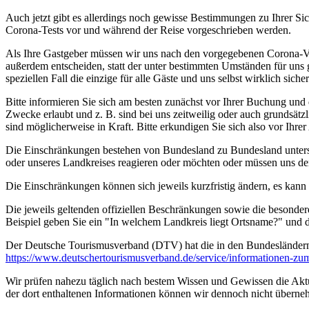
Auch jetzt gibt es allerdings noch gewisse Bestimmungen zu Ihrer Si
Corona-Tests vor und während der Reise vorgeschrieben werden.
Als Ihre Gastgeber müssen wir uns nach den vorgegebenen Corona-V
außerdem entscheiden, statt der unter bestimmten Umständen für uns 
speziellen Fall die einzige für alle Gäste und uns selbst wirklich sich
Bitte informieren Sie sich am besten zunächst vor Ihrer Buchung und
Zwecke erlaubt und z. B. sind bei uns zeitweilig oder auch grundsä
sind möglicherweise in Kraft. Bitte erkundigen Sie sich also vor Ih
Die Einschränkungen bestehen von Bundesland zu Bundesland unterschi
oder unseres Landkreises reagieren oder möchten oder müssen uns de
Die Einschränkungen können sich jeweils kurzfristig ändern, es kan
Die jeweils geltenden offiziellen Beschränkungen sowie die besonder
Beispiel geben Sie ein "In welchem Landkreis liegt Ortsname?" und
Der Deutsche Tourismusverband (DTV) hat die in den Bundesländer
https://www.deutscher­tourismusverband.de/­service/­informationen-z
Wir prüfen nahezu täglich nach bestem Wissen und Gewissen die Aktual
der dort enthaltenen Informationen können wir dennoch nicht überne