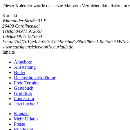
Dieser Kalender wurde das letzte Mal vom Vermieter aktualisiert am 
Kontakt
Wittmunder Straße 31 F
26409 Carolinensiel
Telefon
04971 912667
Telefax
04971 925764
Email
i
7
n
4
f
7
o
1
@
4
c
5
a
2
r
7
o
1
l
2
i
4
n
9
e
6
n
8
s
8
i
5
e
4
l
8
e
2
r
1
-
9
n
4
o
8
r
7
d
4
s
1
e
4
www.carolinensieler-nordseeurlaub.de
Inhalte
Angebote
Ausstattung
Bilder
Datenschutz-Erklärung
Freie Termine
Gästebuch
Grundriss
Impressum
Jetzt buchen!
Kontakt
Mehr Urlaub
Preise
Rundgang