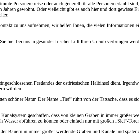
timmte Personenkreise oder auch generell für alle Personen erlaubt sin
n Jahren gewohnt. Oder vielleicht gibt es auch hier und dort gewisse E
iter.
ontakt zu uns aufnehmen, wir helfen Ihnen, die vielen Informationen 
e hier bei uns in gesunder frischer Luft Ihren Urlaub verbringen wer
eingeschlossenen Festlandes der ostfriesischen Halbinsel dient. Irgend
ern würden.
ten schöner Natur. Der Name „Tief“ rührt von der Tatsache, dass es sic
analsystem geschaffen, dass von kleinen Gräben in immer größer werd
h Wasser abführen zu können oder einfach nur mit großen „Siel“-Tore
der Bauern in immer größer werdende Gräben und Kanäle und später dan