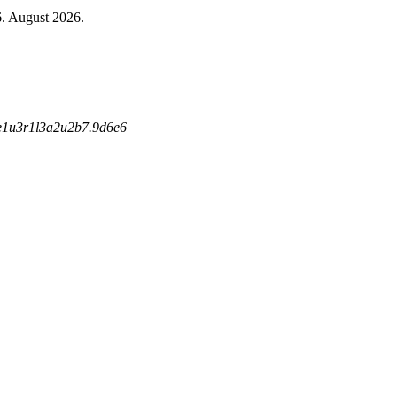
6. August 2026.
e
1
u
3
r
1
l
3
a
2
u
2
b
7
.
9
d
6
e
6